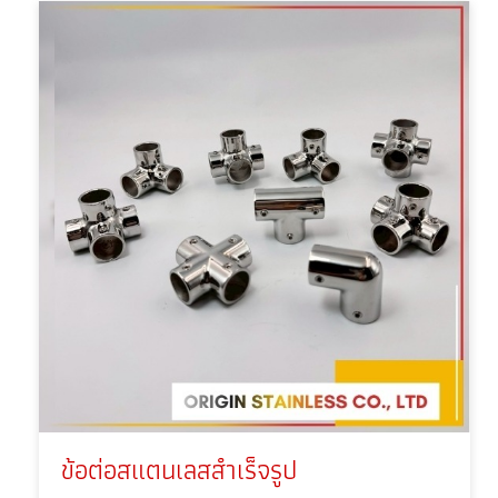
ข้อต่อสแตนเลสสำเร็จรูป