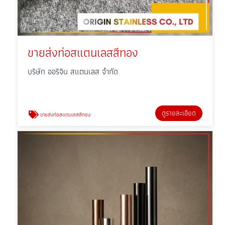
ขายส่งท่อสแตนเลสสีทอง
บริษัท ออริจิน สแตนเลส จำกัด
ดูรายละเอียด
ขายส่งท่อสแตนเลสสีทอง