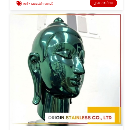
ดูรายละเอียด
อบสีพาวเดอร์โค้ท นนทบุรี