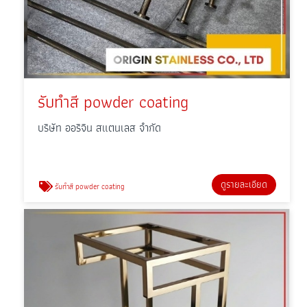
รับทำสี powder coating
บริษัท ออริจิน สแตนเลส จำกัด
ดูรายละเอียด
รับทำสี powder coating