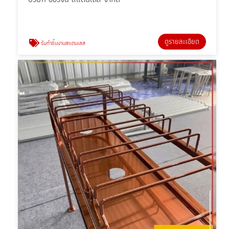
ดูรายละเอียด
รับทำชิ้นงานสแตนเลส