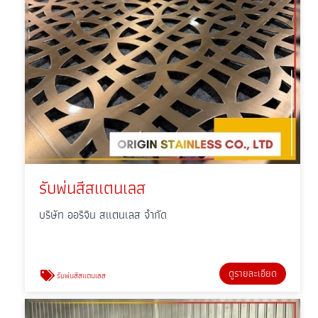
รับพ่นสีสแตนเลส
บริษัท ออริจิน สแตนเลส จำกัด
ดูรายละเอียด
รับพ่นสีสแตนเลส