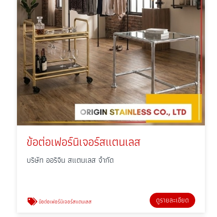
ข้อต่อเฟอร์นิเจอร์สแตนเลส
บริษัท ออริจิน สแตนเลส จำกัด
ดูรายละเอียด
ข้อต่อเฟอร์นิเจอร์สแตนเลส