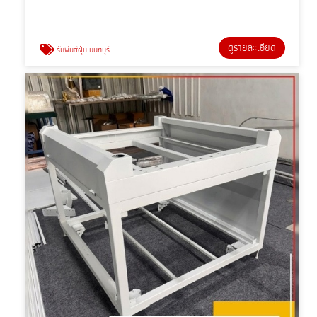
ดูรายละเอียด
รับพ่นสีฝุ่น นนทบุรี