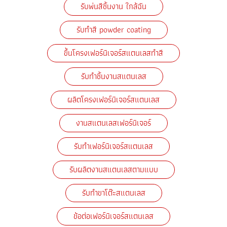
รับพ่นสีชิ้นงาน ใกล้ฉัน
รับทำสี powder coating
ขึ้นโครงเฟอร์นิเจอร์สแตนเลสทำสี
รับทำชิ้นงานสแตนเลส
ผลิตโครงเฟอร์นิเจอร์สแตนเลส
งานสแตนเลสเฟอร์นิเจอร์
รับทำเฟอร์นิเจอร์สแตนเลส
รับผลิตงานสแตนเลสตามแบบ
รับทำขาโต๊ะสแตนเลส
ข้อต่อเฟอร์นิเจอร์สแตนเลส