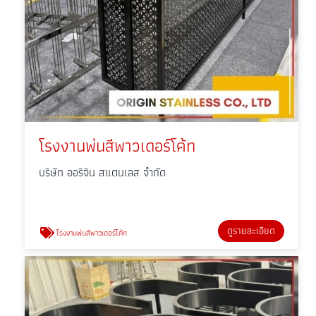
โรงงานพ่นสีพาวเดอร์โค้ท
บริษัท ออริจิน สแตนเลส จำกัด
ดูรายละเอียด
โรงงานพ่นสีพาวเดอร์โค้ท