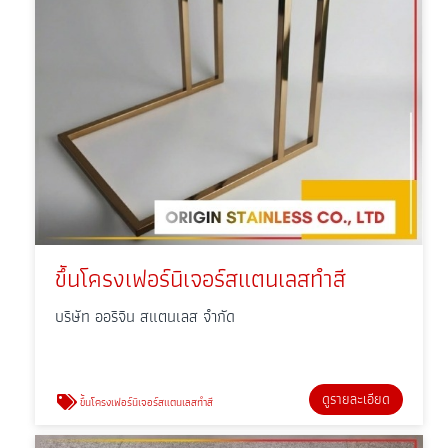
ขึ้นโครงเฟอร์นิเจอร์สแตนเลสทำสี
บริษัท ออริจิน สแตนเลส จำกัด
ดูรายละเอียด
ขึ้นโครงเฟอร์นิเจอร์สแตนเลสทำสี