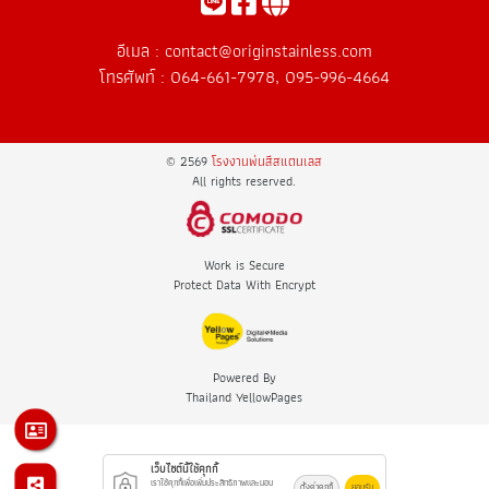
อีเมล :
contact@originstainless.com
โทรศัพท์ :
064-661-7978
,
095-996-4664
© 2569
โรงงานพ่นสีสแตนเลส
All rights reserved.
Work is Secure
Protect Data With Encrypt
Powered By
Thailand YellowPages
เว็บไซต์นี้ใช้คุกกี้
เราใช้คุกกี้เพื่อเพิ่มประสิทธิภาพและมอบ
ตั้งค่าคุกกี้
ยอมรับ