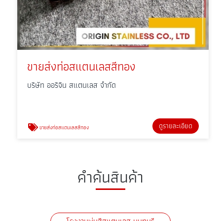
ขายส่งท่อสแตนเลสสีทอง
บริษัท ออริจิน สแตนเลส จำกัด
ดูรายละเอียด
ขายส่งท่อสแตนเลสสีทอง
คำค้นสินค้า