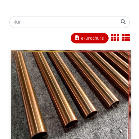
e-Brochure