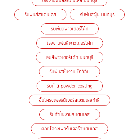
โรงงานพ่นสีสแตนเลส นนทบุรี
รับพ่นสีสแตนเลส
รับพ่นสีฝุ่น นนทบุรี
รับพ่นสีพาวเดอร์โค้ท
โรงงานพ่นสีพาวเดอร์โค้ท
อบสีพาวเดอร์โค้ท นนทบุรี
รับพ่นสีชิ้นงาน ใกล้ฉัน
รับทำสี powder coating
ขึ้นโครงเฟอร์นิเจอร์สแตนเลสทำสี
รับทำชิ้นงานสแตนเลส
ผลิตโครงเฟอร์นิเจอร์สแตนเลส