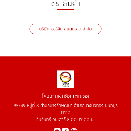
ตราสินค้า
บริษัท ออริจิน สแตนเลส จำกัด
โรงงานพ่นสีสแตนเลส
95/49 หมู่ที่ 8 ตำบลบางรักพัฒนา อำเภอบางบัวทอง นนทบุรี
11110
วันจันทร์-วันเสาร์ 8.00-17.00 น.