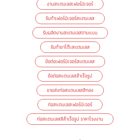
งานสแตนเลสเฟอร์นิเจอร์
รับทำเฟอร์นิเจอร์สแตนเลส
รับผลิตงานสแตนเลสตามแบบ
รับทำขาโต๊ะสแตนเลส
ข้อต่อเฟอร์นิเจอร์สแตนเลส
ข้อต่อสแตนเลสสำเร็จรูป
ขายส่งท่อสแตนเลสสีทอง
ท่อสแตนเลสเฟอร์นิเจอร์
ท่อสแตนเลสสีสำเร็จรูป ราคาโรงงาน