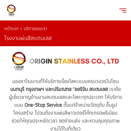
หน้าแรก
»
บริการของเรา
โรงงานพ่นสีสแตนเลส
มองหาโรงงานที่ให้บริการเรื่องโลหะแบบครบวงจรในโซน
นนทบุรี กรุงเทพฯ และปริมณฑล
"ออริจิน สแตนเลส
เราคือ
ผู้เชี่ยวชาญด้านงานสแตนเลสและโลหะทุกประเภท ให้บริการ
แบบ
One-Stop Service
ตั้งแต่จำหน่ายวัตถุดิบ ขึ้นรูป
โครงสร้าง ไปจนถึงงานพ่นสีพาวเดอร์โค้ทเกรดพรีเมียม
ช่วยให้คุณประหยัดเวลา ลดค่าขนส่ง และควบคุมคุณภาพ
งานได้ในที่เดียว