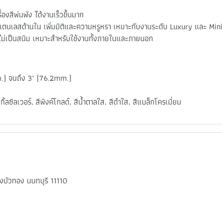
รื่องสีพ่นพัง ได้งานเร็วขึ้นมาก
สแตนเลสด้านใน เพิ่มมิติและความหรูหรา เหมาะกับงานระดับ Luxury และ Min
 ไม่เป็นสนิม เหมาะสำหรับใช้งานทั้งภายในและภายนอก
mm.) จนถึง 3" (76.2mm.)
กิ้ลซิลเวอร์, สีพิงค์โกลด์, สีน้ำตาลใส, สีดำใส, สีแบล็กโครเมี่ยม
งบัวทอง นนทบุรี 11110