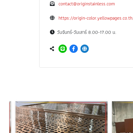
contact@originstainless.com
https://origin-color.yellowpages.co.th
วันจันทร์-วันเสาร์ 8.00-17.00 น.