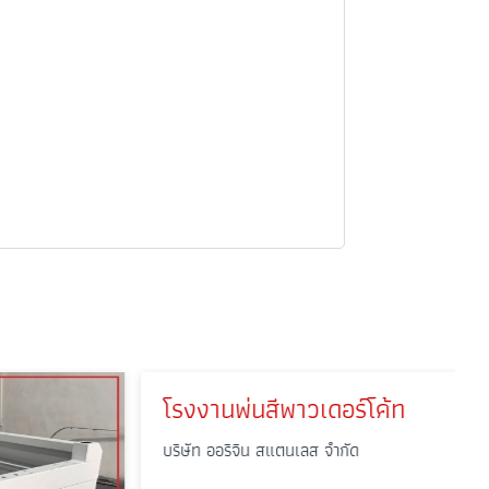
โรงงานพ่นสีพาวเดอร์โค้ท
บริษัท ออริจิน สแตนเลส จำกัด