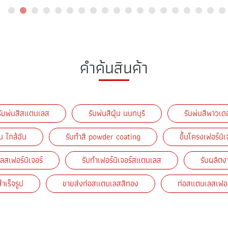
คำค้นสินค้า
รับพ่นสีสแตนเลส
รับพ่นสีฝุ่น นนทบุรี
รับพ่นสีพาวเดอ
าน ใกล้ฉัน
รับทำสี powder coating
ขึ้นโครงเฟอร์นิ
สเฟอร์นิเจอร์
รับทำเฟอร์นิเจอร์สแตนเลส
รับผลิต
ำเร็จรูป
ขายส่งท่อสแตนเลสสีทอง
ท่อสแตนเลสเฟอร์