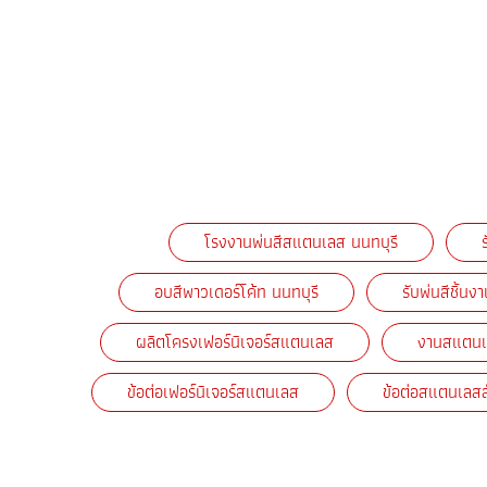
โรงงานพ่นสีสแตนเลส นนทบุรี
อบสีพาวเดอร์โค้ท นนทบุรี
รับพ่นสีชิ้นง
ผลิตโครงเฟอร์นิเจอร์สแตนเลส
งานสแตนเล
ข้อต่อเฟอร์นิเจอร์สแตนเลส
ข้อต่อสแตนเลสส