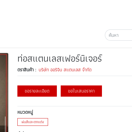
ท่อสแตนเลสเฟอร์นิเจอร์
ตราสินค้า :
บริษัท ออริจิน สแตนเลส จำกัด
ขอรายละเอียด
ขอใบเสนอราคา
หมวดหมู่
พ่นสีและตกแต่ง