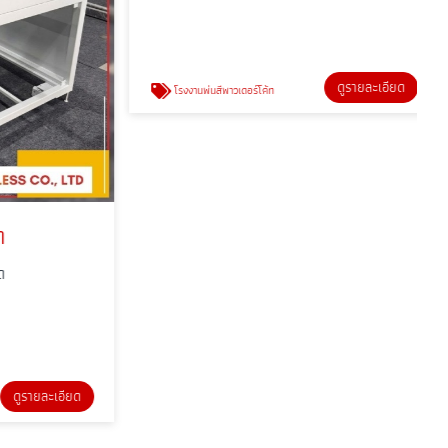
ดูรายละเอียด
โรงงานพ่นสีพาวเดอร์โค้ท
ูรายละเอียด