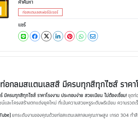
คำค้นหา
ท่อสแตนเลสเฟอร์นิเจอร์
แชร์
งท่อกลมสแตนเลสสี มีครบทุกสีทุกไซส์ ราคา
์ มีครบทุกสีทุกไซส์ ราคาโรงงาน ประกอบง่าย สวยเนียน ไม่ต้องเชื่อม!
ชุดท่
ไซน์และโครงสร้างตกแต่งยุคใหม่ ที่เน้นความสวยหรูระดับพรีเมียม ความร
 Tube)
ยกระดับงานของคุณด้วยท่อสแตนเลสกลมคุณภาพสูง เกรด 304 ทำสีด้