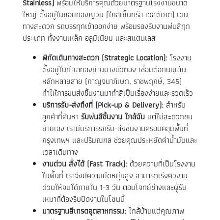
Stainless)
พร้อมให้บริการคุณด้วยมาตรฐานโรงงานขนาด
ใหญ่ ตั้งอยู่ในซอยทองญวน (ใกล้เซ็นทรัล เวสต์เกต) เดิน
ทางสะดวก รถบรรทุกเข้าออกง่าย พร้อมรองรับงานพ่นสีทุก
ประเภท ทั้งงานเหล็ก อลูมิเนียม และสแตนเลส
พิกัดเดินทางสะดวก (Strategic Location):
โรงงาน
ตั้งอยู่ในทำเลทองย่านบางบัวทอง เชื่อมต่อถนนเส้น
หลักหลายสาย (กาญจนาภิเษก, ราชพฤกษ์, 345)
ทำให้การขนส่งชิ้นงานมาทำสีเป็นเรื่องง่ายและรวดเร็ว
บริการรับ-ส่งถึงที่ (Pick-up & Delivery):
สำหรับ
ลูกค้าที่ค้นหา
รับพ่นสีชิ้นงาน ใกล้ฉัน
แต่ไม่สะดวกขน
ย้ายเอง เรามีบริการรถรับ-ส่งชิ้นงานครอบคลุมพื้นที่
กรุงเทพฯ และปริมณฑล ช่วยคุณประหยัดค่าน้ำมันและ
เวลาเดินทาง
งานด่วน สั่งได้ (Fast Track):
ด้วยความที่เป็นโรงงาน
ในพื้นที่ เราจึงมีความยืดหยุ่นสูง สามารถเร่งคิวงาน
ด่วนให้จบได้ภายใน 1-3 วัน ตอบโจทย์ช่างและผู้รับ
เหมาที่ต้องรีบปิดงานในโซนนี้
มาตรฐานสีเกรดอุตสาหกรรม:
ใกล้บ้านแต่คุณภาพ