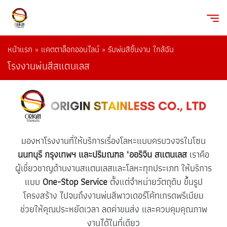
หน้าแรก
»
แคตตาล็อกออนไลน์
»
รับพ่นสีชิ้นงาน ใกล้ฉัน
โรงงานพ่นสีสแตนเลส
มองหาโรงงานที่ให้บริการเรื่องโลหะแบบครบวงจรในโซน
นนทบุรี กรุงเทพฯ และปริมณฑล
"ออริจิน สแตนเลส
เราคือ
ผู้เชี่ยวชาญด้านงานสแตนเลสและโลหะทุกประเภท ให้บริการ
แบบ
One-Stop Service
ตั้งแต่จำหน่ายวัตถุดิบ ขึ้นรูป
โครงสร้าง ไปจนถึงงานพ่นสีพาวเดอร์โค้ทเกรดพรีเมียม
ช่วยให้คุณประหยัดเวลา ลดค่าขนส่ง และควบคุมคุณภาพ
งานได้ในที่เดียว