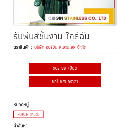
รับพ่นสีชิ้นงาน ใกล้ฉัน
ตราสินค้า :
บริษัท ออริจิน สแตนเลส จำกัด
ขอรายละเอียด
ขอใบเสนอราคา
หมวดหมู่
พ่นสีและตกแต่ง
คำค้นหา